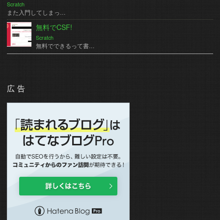
Scratch
また入門してしまっ…
無料でCSF!
Scratch
無料でできるって書…
広告