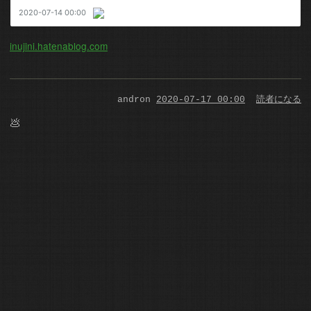
inujini.hatenablog.com
andron
2020-07-17 00:00
読者になる