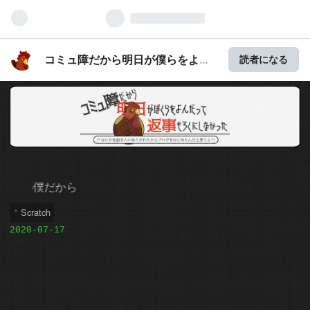
コミュ障だから明日が僕らをよん
読者になる
だって返事もろくにしなかった
きっと何
Scratch
2020
-
07
-
17