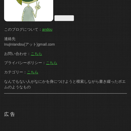
このブログについて：
andou
連絡先
inujiniandou{アット}gmail.com
お問い合わせ：
こちら
プライバシーポリシー：
こちら
カテゴリー：
こちら
なんでもない人がなにかを身につけようと模索しながら書き綴ったポエ
ムのようなもの
広告