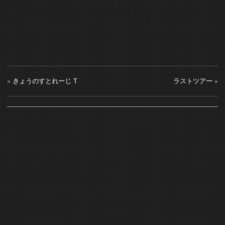
«
きょうのすとれーじ T
ラストツアー
»