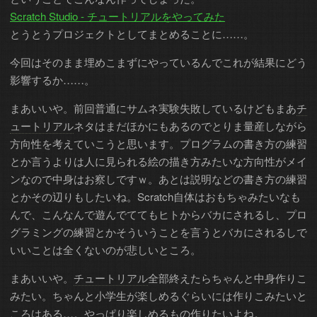
Scratch Studio - チュートリアルをやってみた
とうとうプロジェクトとしてまとめることに……。
今回はそのまま埋めこまずにやっているんでこれが結果にどう
影響するか……。
まあいいや。前回普通にサムネ実験失敗しているけどもまあ
チ
ュートリアル
ネタはまだほかにもあるのでとりま量産しながら
方向性を考えていこうと思います。プログラムの書き方の練習
とか言うよりは人に見られる絵の描き方みたいな方向性がメイ
ンなので中身はお察しですｗ。あとは説明などの書き方の練習
とかその辺りもしたいね。Scratch自体はおもちゃみたいなも
んで、こんなんで遊んでててもヒトからバカにされるし、プロ
グラミングの練習とかそういうことを言うとバカにされるしで
いいことは全くないのが悲しいところ。
まあいいや。
チュートリアル
全部終えたらちゃんと中身作りこ
みたい。ちゃんと小学生が楽しめるぐらいには作りこみたいと
ころはある…。やっぱり楽しめるもの作りたいよね。