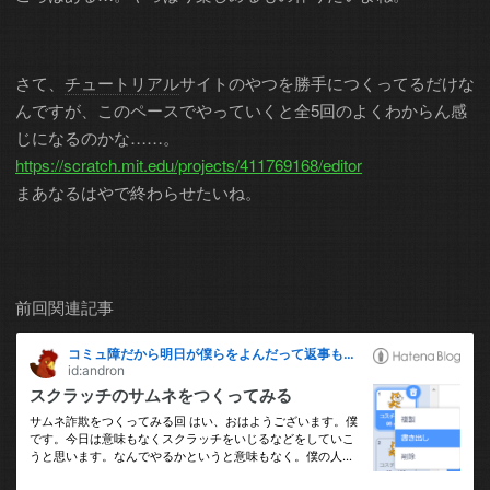
さて、
チュートリアル
サイトのやつを勝手につくってるだけな
んですが、このペースでやっていくと全5回のよくわからん感
じになるのかな……。
https://scratch.mit.edu/projects/411769168/editor
まあなるはやで終わらせたいね。
前回関連記事